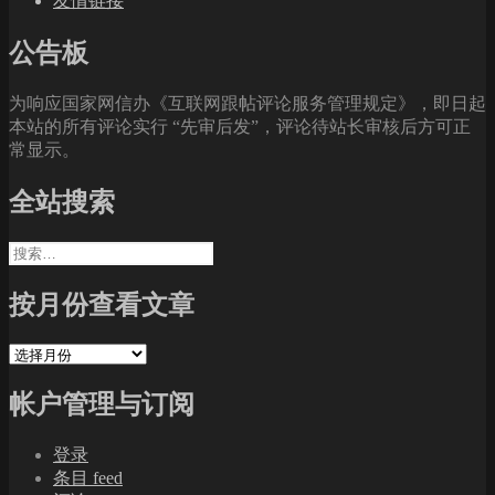
友情链接
公告板
为响应国家网信办《互联网跟帖评论服务管理规定》，即日起
本站的所有评论实行 “先审后发”，评论待站长审核后方可正
常显示。
全站搜索
搜
索：
按月份查看文章
按
月
帐户管理与订阅
份
查
看
登录
文
条目 feed
章