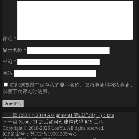
评论
*
显示名称
*
邮箱
*
网站
在此浏览器中保存我的显示名称、邮箱地址和网站地址，
以便下次评论时使用。
上
上一篇
CS231n 2019 Assignment1 完成记录(一)：knn
文
篇
下
下一篇
Xcode 11 之后如何创建纯代码 iOS 工程
章
Copyright © 2018-2026 LouYu. All rights reserved.
文
篇
ICP备案号：
苏ICP备19001595号-3
章：
文
导