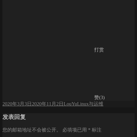
打赏
赞(3)
发
作
分
2020年3月3日
2020年11月2日
LouYu
Linux与运维
布
者
类
发表回复
于
您的邮箱地址不会被公开。
必填项已用
*
标注