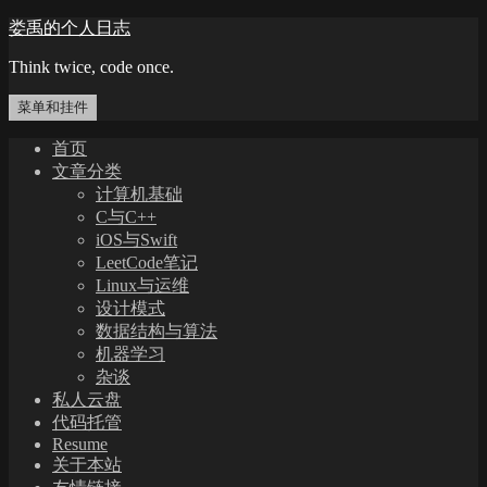
跳
娄禹的个人日志
至
Think twice, code once.
内
容
菜单和挂件
首页
文章分类
计算机基础
C与C++
iOS与Swift
LeetCode笔记
Linux与运维
设计模式
数据结构与算法
机器学习
杂谈
私人云盘
代码托管
Resume
关于本站