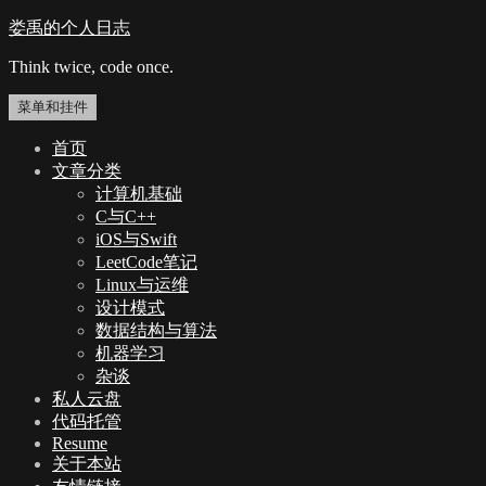
跳
娄禹的个人日志
至
Think twice, code once.
内
容
菜单和挂件
首页
文章分类
计算机基础
C与C++
iOS与Swift
LeetCode笔记
Linux与运维
设计模式
数据结构与算法
机器学习
杂谈
私人云盘
代码托管
Resume
关于本站