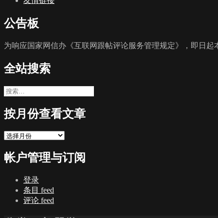
友情链接
公告板
为响应国家网信办《互联网跟帖评论服务管理规定》，即日起本
全站搜索
搜
索：
按月份查看文章
按
月
帐户管理与订阅
份
查
看
登录
文
条目 feed
章
评论 feed