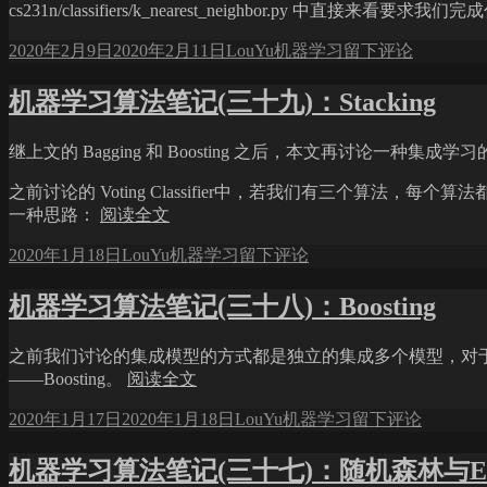
cs231n/classifiers/k_nearest_neighbor.py
发
作
分
于
2020年2月9日
2020年2月11日
LouYu
机器学习
留下评论
CS231n
布
者
类
2019
于
机器学习算法笔记(三十九)：Stacking
Assignment1
完
继上文的 Bagging 和 Boosting 之后，本文再讨论一种集成学习的
成
记
之前讨论的 Voting Classifier中，若我们有三个算法
录
一种思路：
阅读全文
(一)：
knn
发
作
分
于
2020年1月18日
LouYu
机器学习
留下评论
布
者
类
机
于
器
机器学习算法笔记(三十八)：Boosting
学
习
之前我们讨论的集成模型的方式都是独立的集成多个模型，对
算
——Boosting。
阅读全文
法
笔
发
作
分
于
2020年1月17日
2020年1月18日
LouYu
机器学习
留下评论
记
布
者
类
机
(三
于
器
机器学习算法笔记(三十七)：随机森林与Extra
十
学