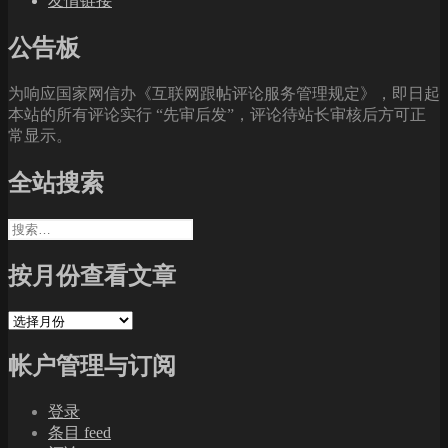
友情链接
公告板
为响应国家网信办《互联网跟帖评论服务管理规定》，即日起
本站的所有评论实行 “先审后发”，评论待站长审核后方可正
常显示。
全站搜索
搜
索：
按月份查看文章
按
月
帐户管理与订阅
份
查
看
登录
文
条目 feed
章