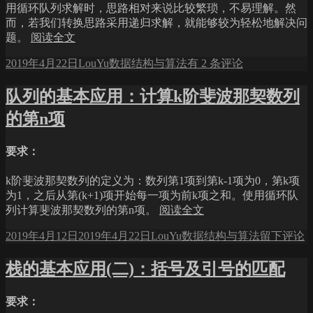
本
用循环队列求解时，思路相对来说比较繁琐，不易理解。然
操
而，若我们转换思路采用递归求解，就能够较为轻松地解决问
作
题。
阅读全文
的
C++实
发
作
分
递
2019年4月22日
LouYu
数据结构与算法
有 2 条评论
现
布
者
类
归：
并
于
计
队列的基本应用：计算k阶斐波那契数列
进
算
的第n项
行
k
面
阶
向
斐
要求：
对
波
象
那
k阶斐波那契数列的定义为：数列第1项到第k-1项为0，第k项
的
契
为1，之后从第(k+1)项开始每一项为前k项之和。使用循环队
封
数
列计算斐波那契数列的第n项。
阅读全文
装
列
发
作
分
于
2019年4月12日
2019年4月22日
LouYu
数据结构与算法
留下评论
的
布
者
类
队
第
于
列
n
栈的基本应用(二)：括号及引号的匹配
项
的
基
要求：
本