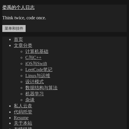
跳
娄禹的个人日志
至
Think twice, code once.
内
容
菜单和挂件
首页
文章分类
计算机基础
C与C++
iOS与Swift
LeetCode笔记
Linux与运维
设计模式
数据结构与算法
机器学习
杂谈
私人云盘
代码托管
Resume
关于本站