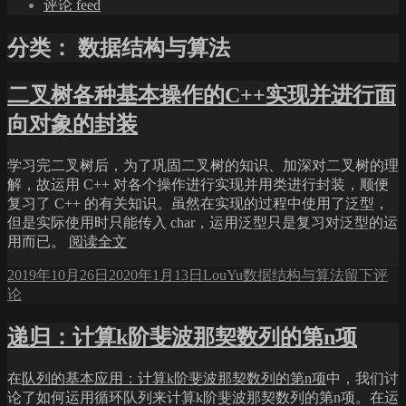
评论 feed
分类：
数据结构与算法
二叉树各种基本操作的C++实现并进行面
向对象的封装
学习完二叉树后，为了巩固二叉树的知识、加深对二叉树的理
解，故运用 C++ 对各个操作进行实现并用类进行封装，顺便
复习了 C++ 的有关知识。虽然在实现的过程中使用了泛型，
但是实际使用时只能传入 char，运用泛型只是复习对泛型的运
用而已。
阅读全文
发
作
分
于
2019年10月26日
2020年1月13日
LouYu
数据结构与算法
留下评
布
者
类
二
论
于
叉
树
递归：计算k阶斐波那契数列的第n项
各
种
在
队列的基本应用：计算k阶斐波那契数列的第n项
中，我们讨
基
论了如何运用循环队列来计算k阶斐波那契数列的第n项。在运