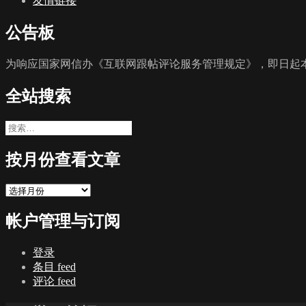
友情链接
公告板
为响应国家网信办《互联网跟帖评论服务管理规定》，即日起本
全站搜索
搜
索：
按月份查看文章
按
月
帐户管理与订阅
份
查
看
登录
文
条目 feed
章
评论 feed