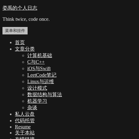
跳
娄禹的个人日志
至
Think twice, code once.
内
容
菜单和挂件
首页
文章分类
计算机基础
C与C++
iOS与Swift
LeetCode笔记
Linux与运维
设计模式
数据结构与算法
机器学习
杂谈
私人云盘
代码托管
Resume
关于本站