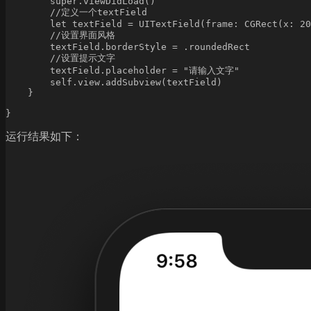
        super.viewDidLoad()

        //定义一个textField

        let textField = UITextField(frame: CGRect(x: 20
        //设置界面风格

        textField.borderStyle = .roundedRect

        //设置提示文字

        textField.placeholder = "请输入文字"

        self.view.addSubview(textField)

    }

}
运行结果如下：