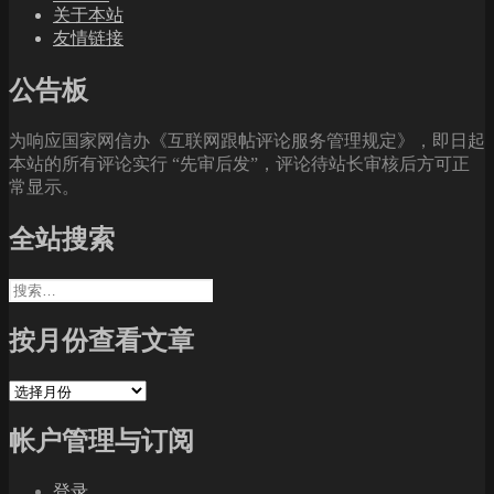
关于本站
友情链接
公告板
为响应国家网信办《互联网跟帖评论服务管理规定》，即日起
本站的所有评论实行 “先审后发”，评论待站长审核后方可正
常显示。
全站搜索
搜
索：
按月份查看文章
按
月
帐户管理与订阅
份
查
看
登录