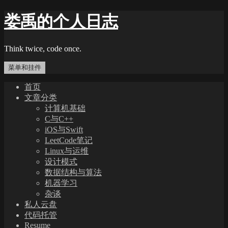
跳
娄禹的个人日志
至
内
容
Think twice, code once.
菜单和挂件
首页
文章分类
计算机基础
C与C++
iOS与Swift
LeetCode笔记
Linux与运维
设计模式
数据结构与算法
机器学习
杂谈
私人云盘
代码托管
Resume