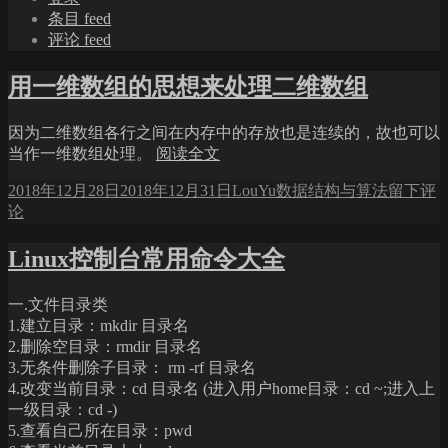
文
条目 feed
章
评论 feed
用一维数组的思想来处理二维数组
因为二维数组各行之间在内存中的存放也是连续的，故也可以
当作一维数组处理。
阅读全文
发
作
分
于
2018年12月28日
2018年12月31日
LouYu
数据结构与算法
留下评
布
者
类
用
论
于
一
维
Linux控制台常用命令大全
数
组
一.文件目录类
的
1.建立目录：mkdir 目录名
思
2.删除空目录：rmdir 目录名
想
3.无条件删除子目录： rm -rf 目录名
来
4.改变当前目录：cd 目录名 (进入用户home目录：cd ~;进入上
处
一级目录：cd -)
理
5.查看自己所在目录：pwd
二